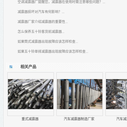
空调减震器厂提醒您，减震器在使用时需注意哪些问题？...
减震器损坏对汽车有何影响？...
减震器厂家介绍减震器的重要性...
怎么保养五十铃客货前减震器...
如果筒式减震器出现故障应该怎样检查...
如果五十铃单排减震器出现故障应该怎样检查...
相关产品
重式减震器
汽车减震器制造厂家
汽车减