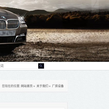
您现在的位置:
网站首页
»
关于我们
»
厂房设备