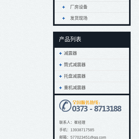
厂房设备
发货现场
产品列表
减震器
筒式减震器
托盘减震器
重机减震器
联系人：崔经理
手机：13938717585
邮箱：
577023451@qq.com